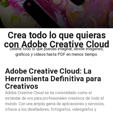
Crea todo lo que quieras
con Adobe Creative Cloud
Diseña todo lo que puedas imaginar, desde imágenes,
gráficos y vídeos hasta PDF en menos tiempo.
Adobe Creative Cloud: La
Herramienta Definitiva para
Creativos
Adobe Creative Cloud se ha consolidado como el
estándar de oro para profesionales creativos de todo el
mundo. Con una amplia gama de aplicaciones y servicios,
ofrece a los diseñadores, fotógrafos, videógrafos y