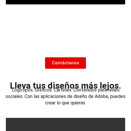
¿No tienes claro qué
aplicaciones son las mejores
para ti?
Danos un minuto. Te ayudaremos a averiguarlo.
Contáctanos
Lleva tus diseños más lejos.
Logotipos. Gráficos. Carteles. Contenidos para redes
sociales. Con las aplicaciones de diseño de Adobe, puedes
crear lo que quieras.